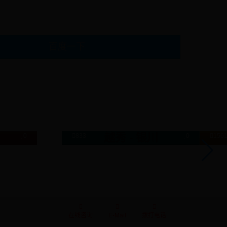
65打不
广州越秀区到银川office365打不
广州
k 专线-
开_日博365网_bet3365hk 专线-
博36
不开_日
越秀至银川office365打不开_日
赣州o
越秀 - 银川
0
833
0
156
博365网_bet3365hk 公司
_be
查看详细
在线咨询
E-Mail
拨打电话