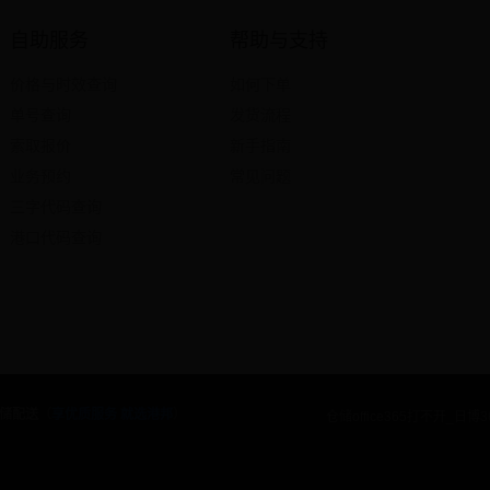
自助服务
帮助与支持
价格与时效查询
如何下单
单号查询
发货流程
索取报价
新手指南
业务预约
常见问题
三字代码查询
港口代码查询
仓储配送
（
享优质服务 就选港邦
）
仓储office365打不开_日博36