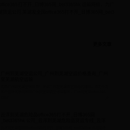
65打不开_日博365网_bet3365hk 运输网络，为广
输,芜湖货运公司,芜湖发全国office365打不开_日博365网_bet3
更多文章
广州到芜湖空运公司_广州到芜湖空运价格查询_广州
至芜湖航空运输
优质广州到芜湖空运公司！专业广州至芜湖航空货运代理商，致力于为
客户提供优质高效的广州到芜湖航空运输服务，广州到芜湖office365
打不开_日博365网_bet3365hk 货物空运
357
0
云浮到芜湖危险品office365打不开_日博365网
_bet3365hk 公司_云浮到芜湖危险品货运专线_云浮
到芜湖危险品专线
云浮到芜湖危险品office365打不开_日博365网_bet3365hk 公司是港