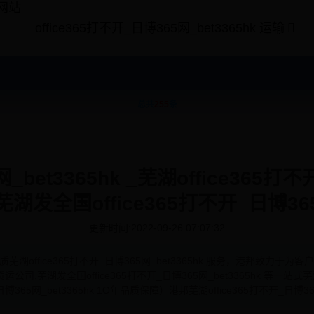
网站
office365打不开_日博365网_bet3365hk 运输
总共
255
条
_bet3365hk _芜湖office365打不
发全国office365打不开_日博365网
更新时间:2022-09-26 07:07:32
品质芜湖office365打不开_日博365网_bet3365hk 服务，港邦致力于为客户
湖货运公司,芜湖发全国office365打不开_日博365网_bet3365hk 等一站式芜湖
_日博365网_bet3365hk 1O年品质保障）港邦芜湖office365打不开_日博365网