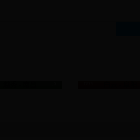
区到南昌office365打不
广州白云区到阜阳office3
65网_bet3365hk 专线-
开_日博365网_bet3365h
昌office365打不开_日
白云至阜阳office365打
越秀 - 南昌
白云 - 阜阳
0
575
_bet3365hk 公司
博365网_bet3365hk 公司
查看详细
查看详细