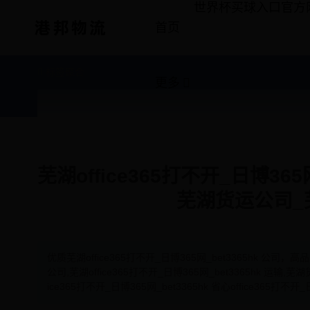
世界杯买球入口官方
首页
标签聚合
更多
芜湖office365打不开_日博365网
芜湖货运公司_芜湖
优质芜湖office365打不开_日博365网_bet3365hk 公司，高
公司,芜湖office365打不开_日博365网_bet3365hk 运输,芜
ice365打不开_日博365网_bet3365hk 省心office365打不开