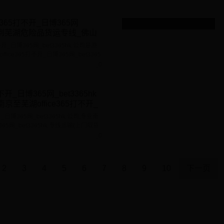
e365打不开_日博365网
广州 - 芜湖
_佛山到芜湖危险品货运专线_佛山
开_日博365网_bet3365hk 公司是港
ce365打不开_日博365网_bet3365
山到芜湖危险品货运专线直达。佛山到芜
0
不开_日博365网_bet3365hk
至芜湖office365打不开_
 专线
_日博365网_bet3365hk 公司,专业南
365网_bet3365hk 专线运输(上门取货
发office365打不开_日博365网_b
0
到芜湖
2
3
4
5
6
7
8
9
10
下一页