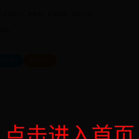
送到会展中心，拆包装，会展结束，运回大陆。
物品。
运到澳门
更多城市...
点击进入首页