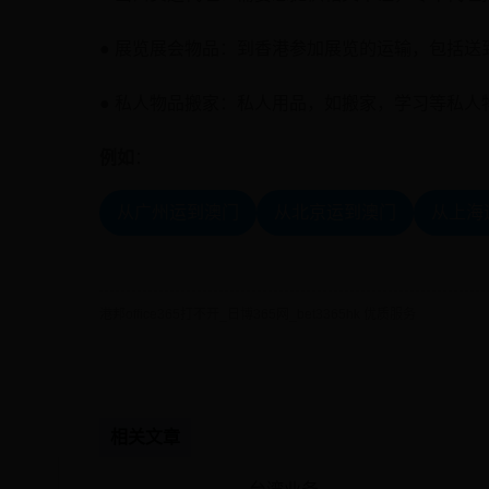
● 展览展会物品：到香港参加展览的运输，包括
● 私人物品搬家：私人用品，如搬家，学习等私人
例如
：
从广州运到澳门
从北京运到澳门
从上海
港邦office365打不开_日博365网_bet3365hk 优质服务
相关文章