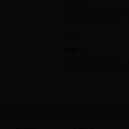
台湾业务
广州到台湾office365打不开_日博365网_b
k ,广州至台湾货运,广州office365打不开_
网_bet3365hk 到台湾...
1407
香港业务
广州到香港office365打不开_日博365网_b
k ,大陆至香港货运,广州office365打不开_
网_bet3365hk 到香港...
1575
核心业务
世界杯买球入口官方网站