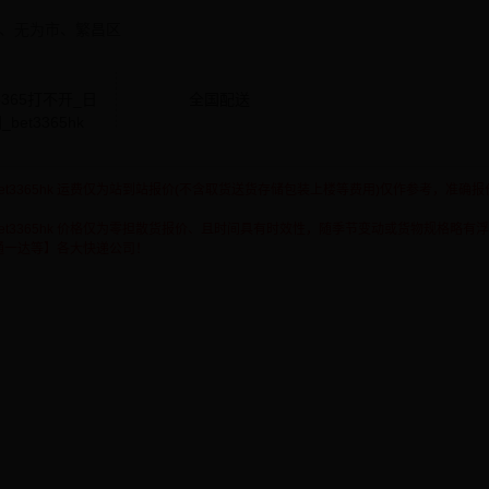
、无为市、繁昌区
bet3365hk 运输方式
ce365打不开_日
全国配送
_bet3365hk
365网_bet3365hk 到芜湖的不同运输时效和office365打不开
ffice365打不开_日博365网_bet3365hk
多种运输方式，以此
et3365hk 成本，提高由南京发货到芜湖的office365打不开_日
网_bet3365hk 运费仅为站到站报价(不含取货送货存储包装上楼等费用)仅作参考，准确
质完善的一站式从
南京到芜湖
的office365打不开_日博365网_bet336
5网_bet3365hk 价格仅为零担散货报价、且时间具有时效性，随季节变动或货物规格略有
通一达等】各大快递公司！
t3365hk 公司平台优势
，芜湖等地具有优势的office365打不开_日博365网_bet3
，业务覆盖公路汽车快运，铁路特快运输，航空货运代理，仓储of
ce365打不开_日博365网_bet3365hk ，项目office365打不开_
货，送货到门，货物打包，门到门运输等office365打不开_日博36
香港，澳门，芜湖的office365打不开_日博365网_bet3365h