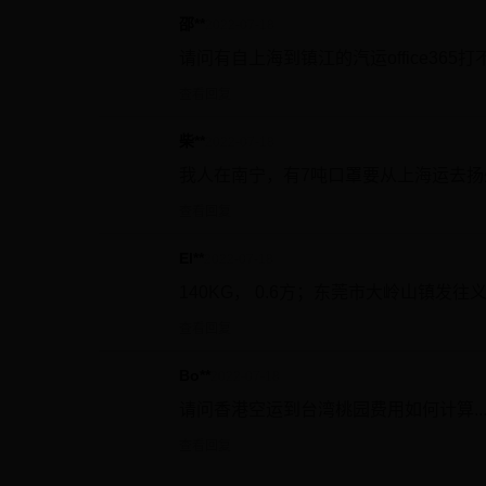
邵**
2022-07-18
请问有自上海到镇江的汽运office365打不开
查看回复
柴**
2022-07-18
我人在南宁，有7吨口罩要从上海运去扬州，
查看回复
El**
2022-07-18
140KG， 0.6方；东莞市大岭山镇发往义乌
#
#
南京货运
南京office365打不开_日博365网_b
查看回复
Bo**
2022-07-18
请问香港空运到台湾桃园费用如何计算..
查看回复