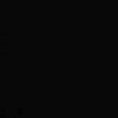
台，始终
快的时间
ice3
在为各行
长宽高单位
意向选择
电话咨询
365打不开
可以多多
日博
南京到亳州office365打不开_日博
南京 - 亳州
到鞍
365网_bet3365hk 公司_南京到亳