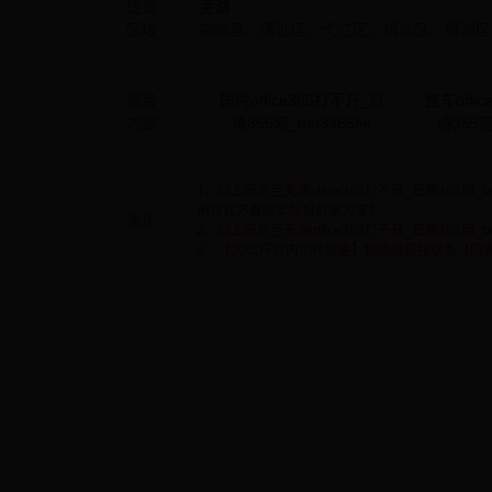
送货
芜湖
区域
南陵县、湾沚区、弋江区、鸠江区、镜湖区
港邦南京到芜湖专线office365打不开_日博365网_
国内office365打不开_日
整车offi
服务
博365网_bet3365hk
博365网
内容
同时，为了方便广大客户从南京office365打不开_日博
65网_bet3365hk 成本要求，
港邦
特推出
南京到芜湖o
从南京到芜湖运输的office365打不开_日博365网_b
1、以上南京至芜湖office365打不开_日博365
_bet3365hk 效率，以便为新老客户提供更加优
港邦官方客服实际报价单为准！
备注
2、以上南京至芜湖office365打不开_日博36
到门运输服务！
3、【20公斤以内小件快递】物品请直接联系【四
港邦南京到芜湖office365打不开_日博365网_be
港邦在深圳，珠海，广州，北京，上海，武汉和香港，澳门
k 网络资源，依靠国内北京，上海，深圳为转运中心
365打不开_日博365网_bet3365hk 配送，产品offi
网_bet3365hk ，进出口货运代理，并提供上门取
et3365hk 相关增值服务，同时在行业内率先开通南京至