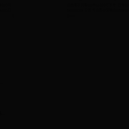
65打不
山货运_南京至鞍山office365
博365网_
优质南京到鞍山office365打不开_日博36
 专线
开_日博365网_bet3365hk 专
ce365打
bet3365hk 公司,专业南京至鞍山office3
运输(上门取
不开_日博365网_bet3365hk 专线运输
0
444
发offi
货 送货到门)从南京发货运去鞍山，南京发o
k 到合肥,
ce365打不开_日博365网_bet3365hk 
5打不开_
一站式南京到鞍山直达专线office365打
73334
日博365网_bet3365hk 电话135333733
5
.
2
..