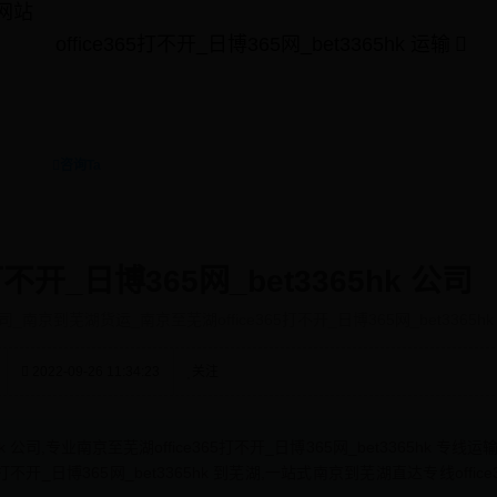
网站
office365打不开_日博365网_bet3365hk 运输
咨询Ta
打不开_日博365网_bet3365hk 公司
 公司_南京到芜湖货运_南京至芜湖office365打不开_日博365网_bet3365hk
2022-09-26 11:34:23
关注
hk 公司,专业南京至芜湖office365打不开_日博365网_bet3365hk 专线运
开_日博365网_bet3365hk 到芜湖,一站式南京到芜湖直达专线office